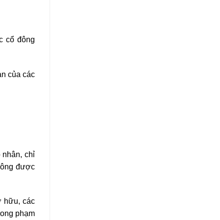
ác cổ đông
sản của các
 nhân, chỉ
không được
ở hữu, các
trong phạm