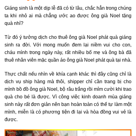
Giáng sinh là một dịp lễ đã có từ lâu, chắc hẳn trong chúng
ta khi nhỏ ai mà chẳng ước ao được ông già Noel tặng
quà nhỉ?
Từ đó ý tưởng dịch cho thuê ông già Noel phát quà giáng
sinh ra đời. Với mong muốn đem lại niềm vui cho con,
cháu mình trong ngày này, rất nhiều bố mẹ và ông bà đã
thuê nhân viên mặc quần áo ông già Noel phát quà tại nhà.
Thực chất nếu nhìn về khía cạnh khác thì đây cũng chỉ là
dịch vụ ship hàng mà thôi, shipper chỉ cần trang bị cho
mình bồ đồ ông già Noel, bộ râu trắng rồi mỉm cười khi trao
quà cho bé là được. Vì công việc kinh doanh mùa giáng
sinh này rất đơn giản nên bạn hoàn toàn có thể tự làm một
mình, miễn là có phương tiện đi lại và hòa đồng vui vẻ là
được.