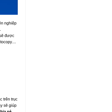
ên nghiệp
.
 sẽ được
photocopy…
 trên trục
ây sẽ giúp
hia sẻ