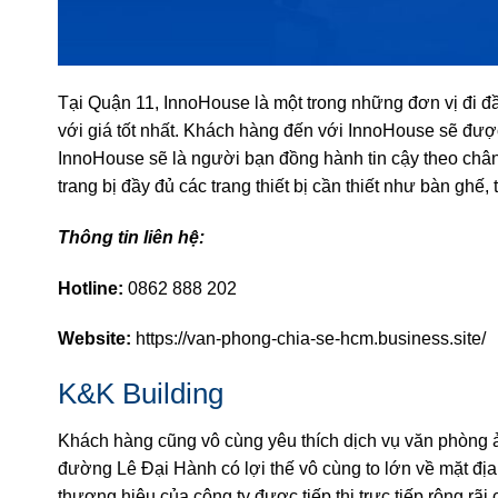
Tại Quận 11, InnoHouse là một trong những đơn vị đi đ
với giá tốt nhất. Khách hàng đến với InnoHouse sẽ được 
InnoHouse sẽ là người bạn đồng hành tin cậy theo châ
trang bị đầy đủ các trang thiết bị cần thiết như bàn gh
Thông tin liên hệ:
Hotline:
0862 888 202
Website:
https://van-phong-chia-se-hcm.business.site/
K&K Building
Khách hàng cũng vô cùng yêu thích dịch vụ văn phòng ảo
đường Lê Đại Hành có lợi thế vô cùng to lớn về mặt địa l
thương hiệu của công ty được tiếp thị trực tiếp rộng rãi