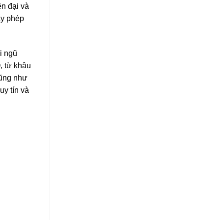
ện đại và
ấy phép
i ngũ
, từ khâu
cũng như
y tín và