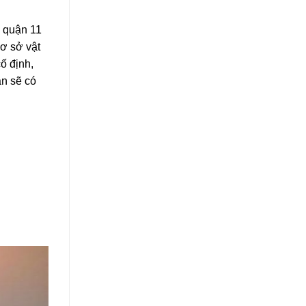
ẻ quận 11
cơ sở vật
ố định,
ạn sẽ có