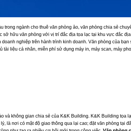
ầu trong ngành cho thuê văn phòng ảo, văn phòng chia sẻ chuy
sở hữu văn phòng với vị trí đắc địa tọa lạc tại khu vực đắc địa
n doanh nghiệp trên hành trình kinh doanh. Văn phòng của bạn
ế, tủ tài liệu cá nhân, miễn phí sử dụng máy in, máy scan, máy 
 và không gian chia sẻ của K&K Building. K&K Building tọa lạc
ý, là nơi có mật độ giao thông qua lại cao; đặt văn phòng tại đ
 cũng như tạo ra nhiều cơ hội mới trong công việc.
Văn phòng c