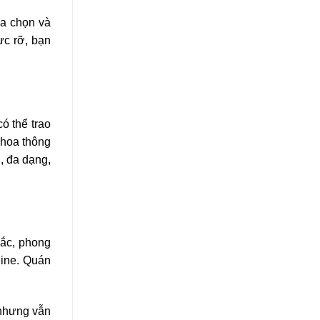
ựa chọn và
ực rỡ, bạn
ó thể trao
 hoa thông
, đa dạng,
sắc, phong
line. Quán
 nhưng vẫn