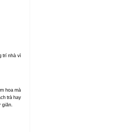
trí nhà vì
iệm hoa mà
ch trà hay
ư giãn.