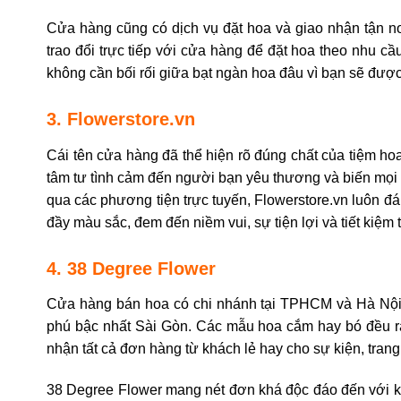
Cửa hàng cũng có dịch vụ đặt hoa và giao nhận tận n
trao đổi trực tiếp với cửa hàng để đặt hoa theo nhu c
không cần bối rối giữa bạt ngàn hoa đâu vì bạn sẽ được 
3. Flowerstore.vn
Cái tên cửa hàng đã thể hiện rõ đúng chất của tiệm ho
tâm tư tình cảm đến người bạn yêu thương và biến mọi dị
qua các phương tiện trực tuyến, Flowerstore.vn luôn đ
đầy màu sắc, đem đến niềm vui, sự tiện lợi và tiết kiệm
4. 38 Degree Flower
Cửa hàng bán hoa có chi nhánh tại TPHCM và Hà Nội,
phú bậc nhất Sài Gòn. Các mẫu hoa cắm hay bó đều rấ
nhận tất cả đơn hàng từ khách lẻ hay cho sự kiện, trang t
38 Degree Flower mang nét đơn khá độc đáo đến với k