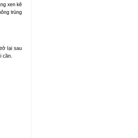
àng xen kẽ
hông trùng
rở lại sau
i cần.