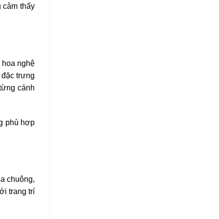
g cảm thấy
m hoa nghệ
 đặc trưng
 từng cánh
ng phù hợp
oa chuông,
 trang trí