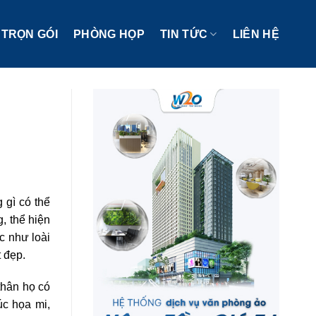
TRỌN GÓI
PHÒNG HỌP
TIN TỨC
LIÊN HỆ
 gì có thể
, thể hiện
c như loài
 đẹp.
thân họ có
úc họa mi,