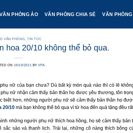
VĂN PHÒNG ẢO
VĂN PHÒNG CHIA SẺ
VĂN PHÒNG 
O VĂN PHÒNG
,
TIN TỨC
n hoa 20/10 không thể bỏ qua.
TED ON
19/10/2021
BY
VPA
 phụ nữ của bạn chưa? Dù bất kỳ món quà nào thì có lẽ không
phụ nữ nhận cảm thấy bản thân họ được yêu thương, tôn trọng
 biệt hơn, những người phụ nữ sẽ cảm thấy bản thân họ đượ
 20/10
mà bạn không thể bỏ qua vì từ hoa đến quà tặng đều rất
hình những người phụ nữ thích hoa hồng, họ sẽ cảm thấy bản 
ẻ sắc sảo và thanh lịch. Trái lại, những cô nàng thích bông c