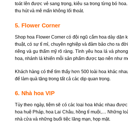
toát lên được vẻ sang trọng, kiêu sa trong từng bó ho
thu hút và mê mẩn không lối thoát.
5. Flower Corner
Shop hoa Flower Corner có đội ngũ cắm hoa dày dặn k
thuật, có sự tỉ mỉ, chuyên nghiệp và đảm bảo cho ra đ
riêng và gu thẩm mỹ rõ ràng. Tình yêu hoa lá và phon
hoa, nhánh lá khiến mỗi sản phẩm được tạo nên như một
Khách hàng có thể tìm thấy hơn 500 loài hoa khác nhau
để làm quà tặng trong tất cả các dịp quan trọng.
6. Nhà hoa VIP
Tùy theo ngày, tiệm sẽ có các loại hoa khác nhau đượ
hoa huệ Pháp, hoa Lai Châu, hồng tỉ muội,… Những loài
nhà cửa và những buổi tiệc lãng mạn, họp mặt.