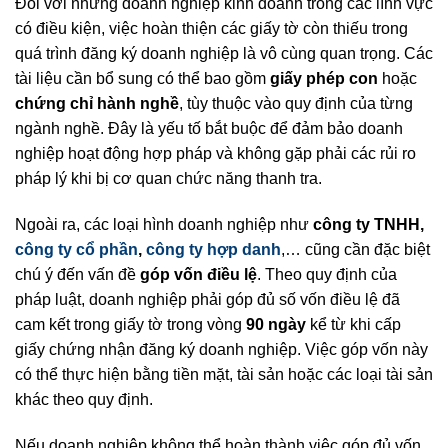
Đối với những doanh nghiệp kinh doanh trong các lĩnh vực
có điều kiện, việc hoàn thiện các giấy tờ còn thiếu trong
quá trình đăng ký doanh nghiệp là vô cùng quan trọng. Các
tài liệu cần bổ sung có thể bao gồm
giấy phép con
hoặc
chứng chỉ hành nghề
, tùy thuộc vào quy định của từng
ngành nghề. Đây là yếu tố bắt buộc để đảm bảo doanh
nghiệp hoạt động hợp pháp và không gặp phải các rủi ro
pháp lý khi bị cơ quan chức năng thanh tra.
Ngoài ra, các loại hình doanh nghiệp như
công ty TNHH,
công ty cổ phần
,
công ty hợp danh
,… cũng cần đặc biệt
chú ý đến vấn đề
góp vốn điều lệ
. Theo quy định của
pháp luật, doanh nghiệp phải góp đủ số vốn điều lệ đã
cam kết trong giấy tờ trong vòng
90 ngày
kể từ khi cấp
giấy chứng nhận đăng ký doanh nghiệp. Việc góp vốn này
có thể thực hiện bằng tiền mặt, tài sản hoặc các loại tài sản
khác theo quy định.
Nếu doanh nghiệp không thể hoàn thành việc góp đủ vốn